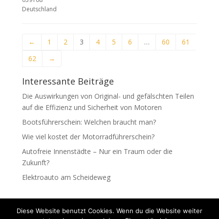
Deutschland
←
1
2
3
4
5
6
…
60
61
62
→
Interessante Beiträge
Die Auswirkungen von Original- und gefälschten Teilen
auf die Effizienz und Sicherheit von Motoren
Bootsführerschein: Welchen braucht man?
Wie viel kostet der Motorradführerschein?
Autofreie Innenstädte – Nur ein Traum oder die
Zukunft?
Elektroauto am Scheideweg
Diese Website benutzt Cookies. Wenn du die Website weiter