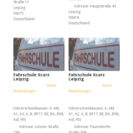
Straße 11
Adresse:
Hauptstraße 43
Leipzig
Leipzig
04275
04416
Deutschland
Deutschland
Fahrschule Xcarz
Fahrschule Xcarz
Leipzig
Leipzig
Keine
Keine
Bewertungen
Bewertungen
Führerscheinklassen:
A, AM,
Führerscheinklassen:
A, AM,
A1, A2, A, B, BF17, BE, BA, B96,
A1, A2, A, B, BF17, BE, BA, B96,
Asf, FES
Asf, FES
Adresse:
Lützner Straße
Adresse:
Paunsdorfer
194
Straße 30A