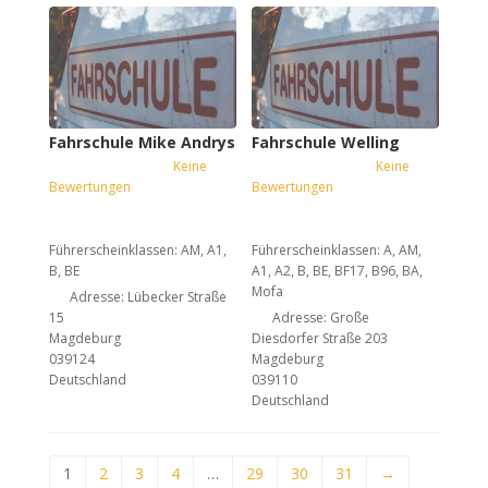
Fahrschule Mike Andrys
Fahrschule Welling
Keine
Keine
Bewertungen
Bewertungen
Führerscheinklassen:
AM, A1,
Führerscheinklassen:
A, AM,
B, BE
A1, A2, B, BE, BF17, B96, BA,
Mofa
Adresse:
Lübecker Straße
15
Adresse:
Große
Magdeburg
Diesdorfer Straße 203
039124
Magdeburg
Deutschland
039110
Deutschland
1
2
3
4
…
29
30
31
→