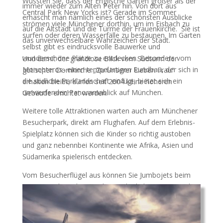
Wussten Sie, dass der Englische Garten größer als der
immer wieder zum Alten Peter hin. Von dort aus
Central Park New Yorks ist? Gerade im Sommer
erhascht man nämlich eines der schönsten Ausblicke
strömen viele Münchener dorthin, um im Eisbach zu
auf die Altstadt und die Türme der Frauenkirche. Sie ist
surfen oder deren Wasserfälle zu bestaunen. Im Garten
das unverwechselbare Wahrzeichen der Stadt.
selbst gibt es eindrucksvolle Bauwerke und
wunderschöne Plätze zu entdecken. Besonders vom
Und damit der grandiose Blick vom Südturm der
Monopteros- einen tempelartigen Rundbau, der sich in
gotischen Domkirche „Zu Unserer Lieben Frau“
die südliche Parklandschaft einfügt, bietet sich ein
erhalten bleibt, dürfen seit 2004 keine höheren
umwerfenden Panoramablick auf München.
Gebäude errichtet werden.
Weitere tolle Attraktionen warten auch am Münchener
Besucherpark, direkt am Flughafen. Auf dem Erlebnis-
Spielplatz können sich die Kinder so richtig austoben
und ganz nebennbei Kontinente wie Afrika, Asien und
Südamerika spielerisch entdecken.
Vom Besucherflügel aus können Sie Jumbojets beim
Starten und Landen zusehen. Oder kehren Sie zurück in
vergangene Zeiten und steigen in die Kabinen der
Douglas DC-3, der Super Constellation und der Ju 52
ein oder besuchen Sie die interaktive Ausstellung und