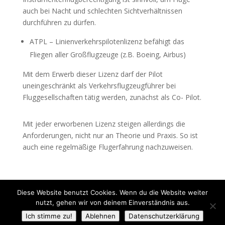
auch bei Nacht und schlechten Sichtverhältnissen
durchführen zu dürfen.
ATPL – Linienverkehrspilotenlizenz befähigt das
Fliegen aller Großflugzeuge (z.B. Boeing, Airbus)
Mit dem Erwerb dieser Lizenz darf der Pilot
uneingeschränkt als Verkehrsflugzeugführer bei
Fluggesellschaften tätig werden, zunächst als Co- Pilot.
Mit jeder erworbenen Lizenz steigen allerdings die
Anforderungen, nicht nur an Theorie und Praxis. So ist
auch eine regelmäßige Flugerfahrung nachzuweisen.
Diese Website benutzt Cookies. Wenn du die Website weiter
nutzt, gehen wir von deinem Einverständnis aus.
Impressum
|
Datenschutzerklärung
|
SEO by
Ich stimme zu!
Ablehnen
Datenschutzerklärung
try/seo
|
Webdesign by Webdesign Profi