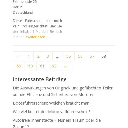
Promenade 25
Berlin
Deutschland
Diese Fahrschule hat noch
kein Profil eingerichtet. Sind Sie
der Inhaber? Melden Sie sich
jetzt an!
Weiterlesen …
←
1
2
3
…
55
56
57
58
59
60
61
62
→
Interessante Beiträge
Die Auswirkungen von Original- und gefälschten Teilen
auf die Effizienz und Sicherheit von Motoren
Bootsführerschein: Welchen braucht man?
Wie viel kostet der Motorradführerschein?
Autofreie Innenstädte – Nur ein Traum oder die
Zukunft?